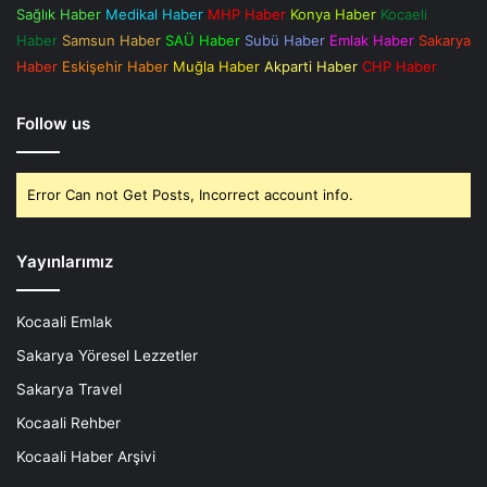
Sağlık Haber
Medikal Haber
MHP Haber
Konya Haber
Kocaeli
Haber
Samsun Haber
SAÜ Haber
Subü Haber
Emlak Haber
Sakarya
Haber
Eskişehir Haber
Muğla Haber
Akparti Haber
CHP Haber
Follow us
Error Can not Get Posts, Incorrect account info.
Yayınlarımız
Kocaali Emlak
Sakarya Yöresel Lezzetler
Sakarya Travel
Kocaali Rehber
Kocaali Haber Arşivi