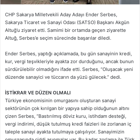
CHP Sakarya Milletvekili Aday Adayı Ender Serbes,
Sakarya Ticaret ve Sanayi Odası (SATSO) Başkanı Akgün
Altuğ’u ziyaret etti. Samimi bir ortamda geçen ziyarette
Altuğ, Serbes’e seçim sürecinde başarılar diledi.
Ender Serbes, yaptığı açıklamada, bu gün sanayinin kredi,
kur, vergi teşvikleriyle ayakta zor durduğunu, ancak bunun
sürdürülebilir olmadığını ifade etti. Serbes, “Oluşacak yeni
düzende sanayici ve tüccarın da yüzü gülecek.” dedi.
İSTİKRAR VE DÜZEN OLMALI
Türkiye ekonomisinin omurgasını oluşturan sanayi
sektörünün çok kırılgan bir yapıya sahip olduğunun altını
çizen Serbes, “Bastırılmış döviz kuru, istihdam desteği,
vergi indirimi, düşük tutulmuş kredi faizleri ile zorlanan iç
taleple sanayi ayakta tutulmaya çalışılıyor. Sanayimizin
omurgasında ciddi aşınmalar var. Bu kadar zorlama ile Türk