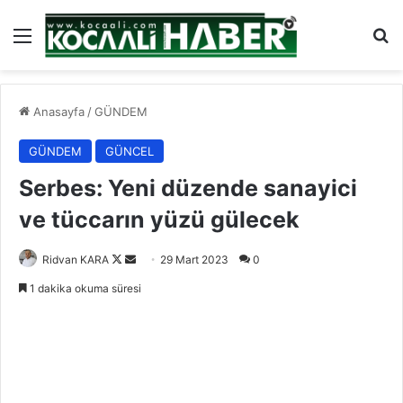
Menü
Ar
Anasayfa
/
GÜNDEM
GÜNDEM
GÜNCEL
Serbes: Yeni düzende sanayici
ve tüccarın yüzü gülecek
Follow
Bir
Ridvan KARA
29 Mart 2023
0
on
e-
1 dakika okuma süresi
X
posta
göndermek