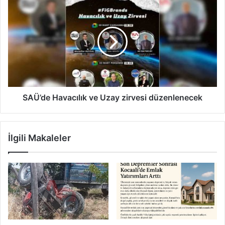
SAÜ’de
Havacılık
ve
Uzay
zirvesi
düzenlenecek
SAÜ’de Havacılık ve Uzay zirvesi düzenlenecek
İlgili Makaleler