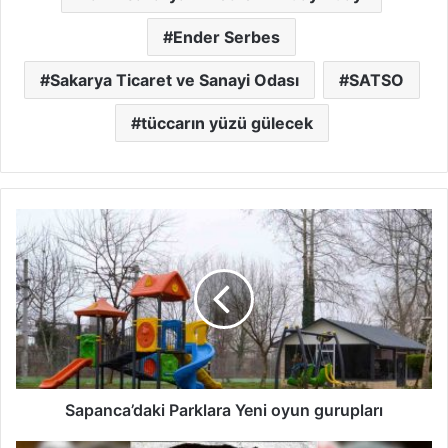
Ender Serbes
Sakarya Ticaret ve Sanayi Odası
SATSO
tüccarın yüzü gülecek
Sapanca’daki
Parklara
Yeni
oyun
gurupları
Sapanca’daki Parklara Yeni oyun gurupları