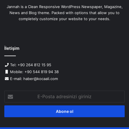
Jannah is a Clean Responsive WordPress Newspaper, Magazine,
News and Blog theme. Packed with options that allow you to
completely customize your website to your needs.
İletişim
Tel: +90 264 812 15 95
Mobile: +90 544 819 94 38
E-mail: haber@kocaali.com
E-
Posta
adresinizi
giriniz